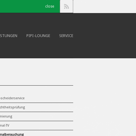
close
ISTUNGEN
PIPI-LOUNGE
SERVICE
scheiderservice
chtheitsprüfung
nierung
nal-TV
nalberauchung