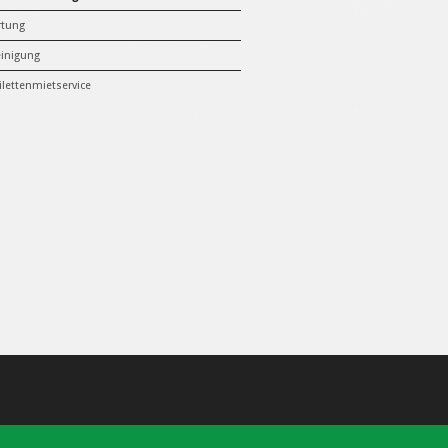
rtung
inigung
ilettenmietservice