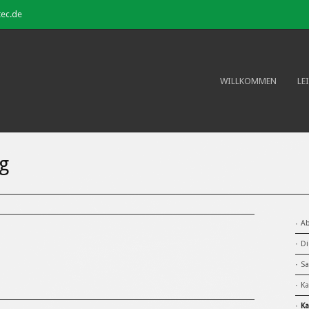
tec.de
WILLKOMMEN
LE
g
Ab
Di
Sa
Ka
Ka