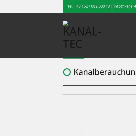
Tel. +49 152 / 082 090 13 | info@kanal-
Kanalberauchun