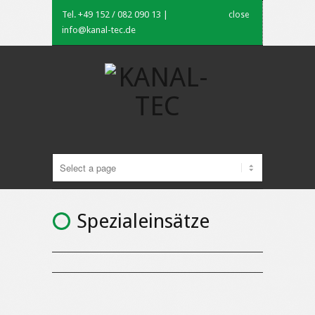
Tel. +49 152 / 082 090 13 |
close
info@kanal-tec.de
Spezialeinsätze