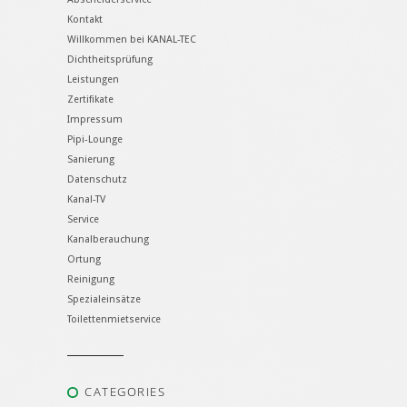
Kontakt
Willkommen bei KANAL-TEC
Dichtheitsprüfung
Leistungen
Zertifikate
Impressum
Pipi-Lounge
Sanierung
Datenschutz
Kanal-TV
Service
Kanalberauchung
Ortung
Reinigung
Spezialeinsätze
Toilettenmietservice
CATEGORIES