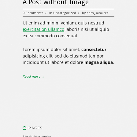
A Post without Image
0 Comments
in
Uncategorized
by
adm_kanaltec
/
/
Ut enim ad minim veniam, quis nostrud
exercitation ullamco
laboris nisi ut aliquip
ex ea commodo consequat.
Lorem ipsum dolor sit amet,
consectetur
adipisicing elit, sed do eiusmod tempor
incididunt ut labore et dolore
magna aliqua
.
Read more →
PAGES
Abscheiderservice