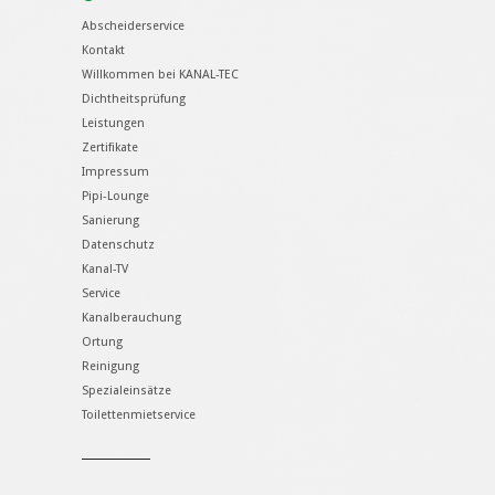
Abscheiderservice
Kontakt
Willkommen bei KANAL-TEC
Dichtheitsprüfung
Leistungen
Zertifikate
Impressum
Pipi-Lounge
Sanierung
Datenschutz
Kanal-TV
Service
Kanalberauchung
Ortung
Reinigung
Spezialeinsätze
Toilettenmietservice