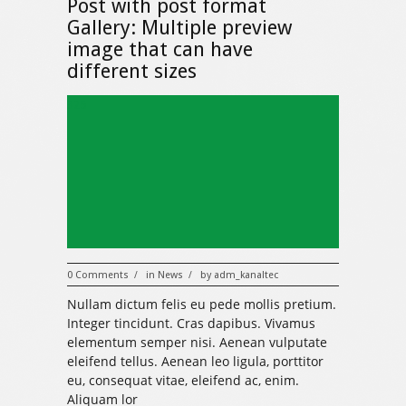
Post with post format
Gallery: Multiple preview
image that can have
different sizes
325
0 Comments
in
News
by
adm_kanaltec
/
/
Nullam dictum felis eu pede mollis pretium.
Integer tincidunt. Cras dapibus. Vivamus
elementum semper nisi. Aenean vulputate
eleifend tellus. Aenean leo ligula, porttitor
eu, consequat vitae, eleifend ac, enim.
Aliquam lor